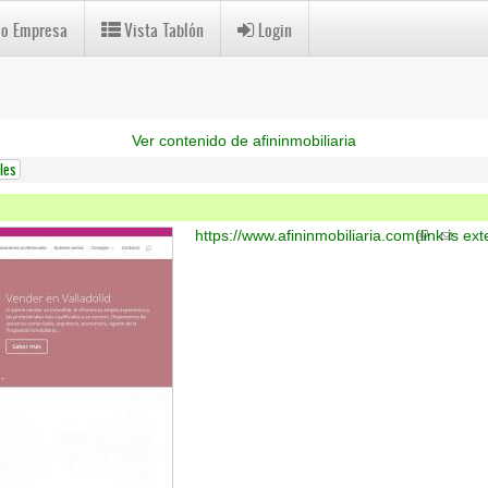
 o Empresa
Vista Tablón
Login
Ver contenido de afininmobiliaria
les
https://www.afininmobiliaria.com
(link is ext