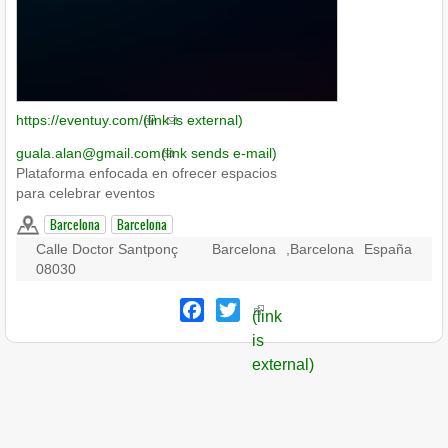
https://eventuy.com/
(link is external)
guala.alan@gmail.com
(link sends e-mail)
Plataforma enfocada en ofrecer espacios
para celebrar eventos
Barcelona
Barcelona
Calle Doctor Santponç
Barcelona
,
Barcelona
España
08030
Facebook
Twitter
(link
is
external)