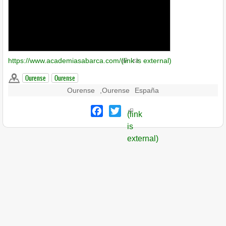
https://www.academiasabarca.com/
(link is external)
Ourense
Ourense
Ourense
,
Ourense
España
Facebook
Twitter
(link
is
external)