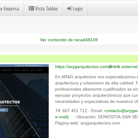
 o Empresa
Vista Tablón
Login
Ver contenido de recad48149
https://arygarquitectos.com
(link is external
En AR&G arquitectos nos especializamos e
arquitectura y urbanismo de alta calidad.
profesionales altamente cualificados se e
ejecutar proyectos arquitectónicos que cu
necesidades y expectativas de nuestros cl
Tlf: 607 451 712 - Email:
contacto@arygar
e-mail)
- Ubicación: DONOSTIA-SAN S
Página web: arygarquitectos.com