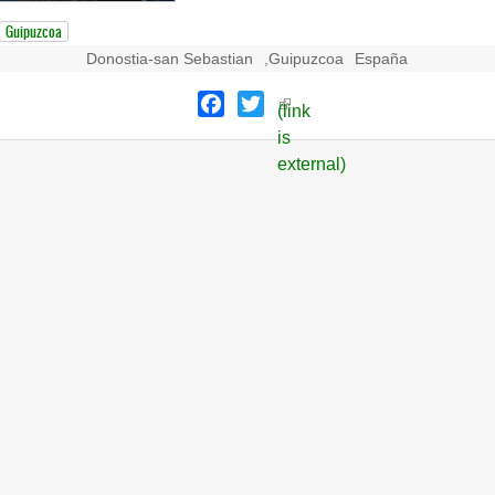
Guipuzcoa
Donostia-san Sebastian
,
Guipuzcoa
España
Facebook
Twitter
(link
is
external)