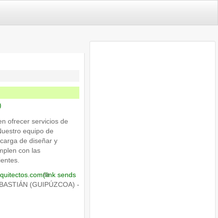
)
n ofrecer servicios de
 Nuestro equipo de
ncarga de diseñar y
mplen con las
ientes.
quitectos.com
(link sends
EBASTIÁN (GUIPÚZCOA) -