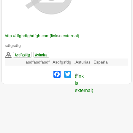
http://dfghdfghdfgh.com
(link is external)
sdfgsdfg
Asdfgsfdg
Asturias
asdfasdfasdf
Asdfgsfdg
,
Asturias
España
Facebook
Twitter
(link
is
external)