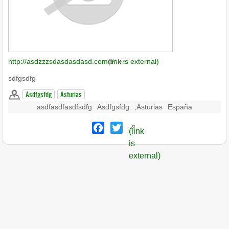
http://asdzzzsdasdasdasd.com
(link is external)
sdfgsdfg
Asdfgsfdg
Asturias
asdfasdfasdfsdfg
Asdfgsfdg
,
Asturias
España
Facebook
Twitter
(link
is
external)