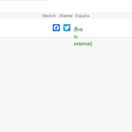
Madrid
,
Madrid
España
Facebook
Twitter
(link
is
external)