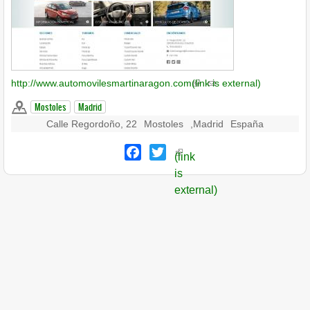
http://www.automovilesmartinaragon.com
(link is external)
Mostoles
Madrid
Calle Regordoño, 22
Mostoles
,
Madrid
España
Facebook
Twitter
(link
is
external)