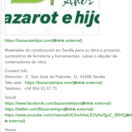
https://bazarotehijos.com/
(link is external)
Materiales de construcción en Sevilla para su obra o proyecto,
suministros de ferretería y herramientas, cubas o alquiler de
contenedores de obra.
Contact Info
Dirección : C. San José de Palmete, 11, 41006 Sevilla
Sitio web :
https://bazarotehijos.com/
(link is external)
Teléfono : +34 954 51 67 71
Social :
https://www.facebook.com/bazarotehijoss
(link is external)
https://twitter.com/Bazarotehijos
(link is external)
https://www.youtube.com/channel/UCihs4XwLEOyNz0jjxZ_3RHQ
(lin
is external)
Horas :