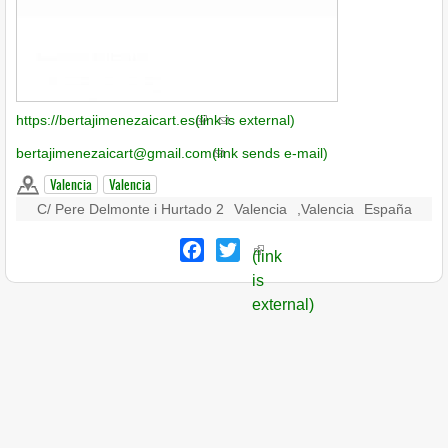
https://bertajimenezaicart.es
(link is external)
bertajimenezaicart@gmail.com
(link sends e-mail)
Valencia
Valencia
C/ Pere Delmonte i Hurtado 2
Valencia
,
Valencia
España
Facebook
Twitter
(link
is
external)