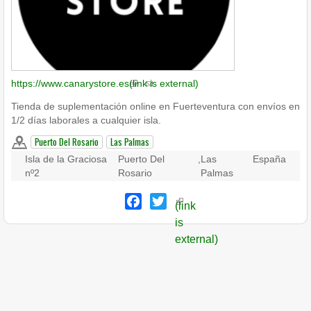
https://www.canarystore.es
(link is external)
Tienda de suplementación online en Fuerteventura con envíos en
1/2 días laborales a cualquier isla.
Puerto Del Rosario
Las Palmas
Isla de la Graciosa
Puerto Del
,
Las
España
nº2
Rosario
Palmas
Facebook
Twitter
(link
is
external)