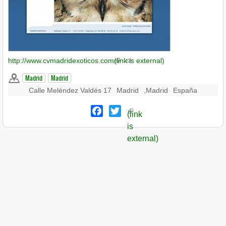
http://www.cvmadridexoticos.com
(link is external)
Madrid
Madrid
Calle Meléndez Valdés 17
Madrid
,
Madrid
España
Facebook
Twitter
(link
is
external)