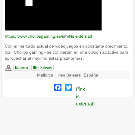
https://www.chollosgaming.es/
(link is external)
Con el mercado actual de videojuegos en constante crecimiento,
los «Chollos gaming» se convierten en una opción atractiva para
aprovechar al máximo estas plataformas.
Mallorca
Illes Balears
Mallorca
,
Illes Balears
España
Facebook
Twitter
(link
is
external)