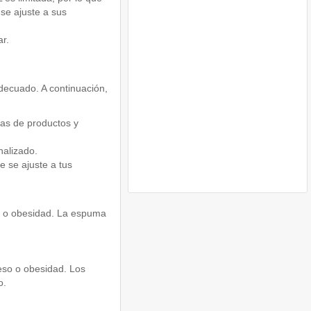
 se ajuste a sus
r.
decuado. A continuación,
ñas de productos y
nalizado.
 se ajuste a tus
o o obesidad. La espuma
eso o obesidad. Los
o.