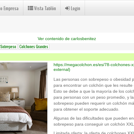
 o Empresa
Vista Tablón
Login
Ver contenido de carlosbenitez
 Sobrepeso
Colchones Grandes
https://megacolchon.es/es/78-colchones-x
external)
Las personas con sobrepeso o obesidad pu
para encontrar un colchón que les result
Esto se debe a que la mayoría de los col
para personas con un peso promedio, y l
sobrepeso pueden requerir un colchón má
para obtener el soporte adecuado.
Algunas de las dificultades que pueden en
sobrepeso para conseguir un colchón XXL
Limitada oferta: la oferta de colchones XXL