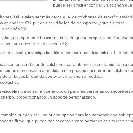
puede ser difícil encontrar un colchón que
lchones XXL suelen ser más caros que los colchones de tamaño estánda
los colchones XXL pueden ser difíciles de transportar y subir a casa.
 un colchón XXL
esidad, es importante buscar un colchón que te proporcione el apoyo a
sejos para encontrar un colchón XXL:
ar un colchón, investiga las diferentes opciones disponibles. Lee rese
abla con un vendedor de colchones para obtener asesoramiento perso
de comprar un colchón a medida: si no puedes encontrar un colchón que
iderar la posibilidad de comprar un colchón a medida.
coelástica
 viscoelástica son una buena opción para las personas con sobrepes
l cuerpo, proporcionando un soporte personalizado.
 también pueden ser una buena opción para las personas con sobrep
soporte firme, que puede ser necesario para personas con mucho pes