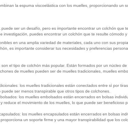
ombinan la espuma viscoelástica con los muelles, proporcionando un s
 puede ser un desafío, pero es importante encontrar un colchón que t
 investigación, puedes encontrar un colchón que te resulte cómodo y
onibles en una amplia variedad de materiales, cada uno con sus propia
lchón, es importante considerar tus necesidades y preferencias persona
 son el tipo de colchón más popular. Están formados por un núcleo de
olchones de muelles pueden ser de muelles tradicionales, muelles emb
icionales: los muelles tradicionales están conectados entre sí por tiras
o puede ser menos transpirable que otros tipos de colchones.
olsados: los muelles embolsados están encerrados en bolsas individu
y reduce el movimiento de los muelles, lo que puede ser beneficioso p
apsulados: los muelles encapsulados están encerrados en bolsas indi
proporciona un soporte firme y una mayor transpirabilidad que los co