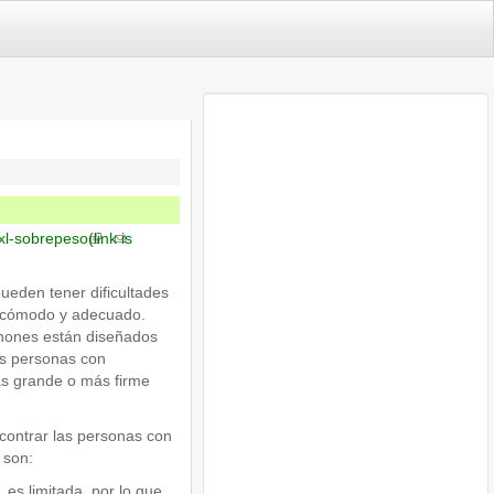
xl-sobrepeso
(link is
eden tener dificultades
e cómodo y adecuado.
chones están diseñados
as personas con
s grande o más firme
contrar las personas con
 son:
 es limitada, por lo que