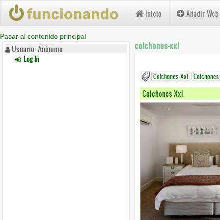
Inicio
Añadir Web
Pasar al contenido principal
colchones-xxl
Usuario: Anónimo
Log In
Colchones Xxl
Colchones
Colchones-Xxl