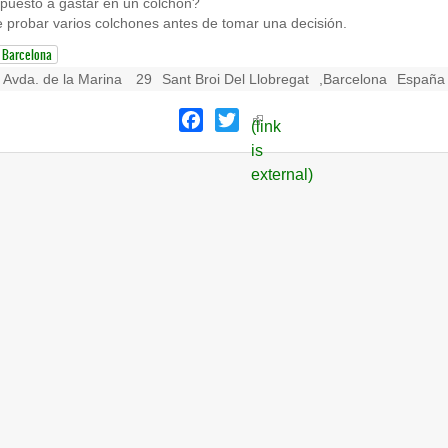
spuesto a gastar en un colchón?
probar varios colchones antes de tomar una decisión.
Barcelona
Avda. de la Marina
29
Sant Broi Del Llobregat
,
Barcelona
España
Facebook
Twitter
(link
is
external)