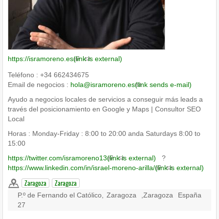
https://isramoreno.es
(link is external)
Teléfono : +34 662434675
Email de negocios :
hola@isramoreno.es
(link sends e-mail)
Ayudo a negocios locales de servicios a conseguir más leads a
través del posicionamiento en Google y Maps | Consultor SEO
Local
Horas : Monday-Friday : 8:00 to 20:00 anda Saturdays 8:00 to
15:00
https://twitter.com/isramoreno13
(link is external)
?
https://www.linkedin.com/in/israel-moreno-arilla/
(link is external)
Zaragoza
Zaragoza
P.º de Fernando el Católico,
Zaragoza
,
Zaragoza
España
27