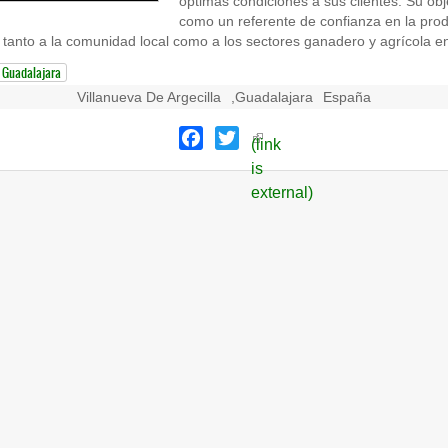
óptimas condiciones a sus clientes. Su obj
como un referente de confianza en la prod
 tanto a la comunidad local como a los sectores ganadero y agrícola e
Guadalajara
Villanueva De Argecilla
,
Guadalajara
España
Facebook
Twitter
(link
is
external)