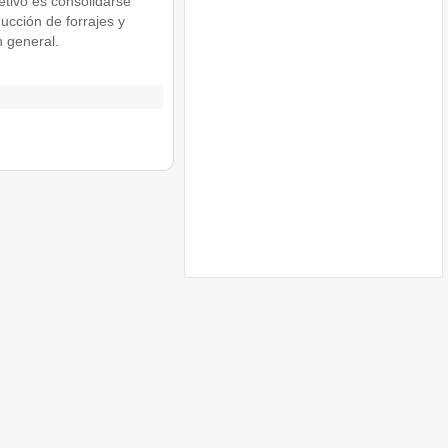
etivo es consolidarse
ucción de forrajes y
n general.