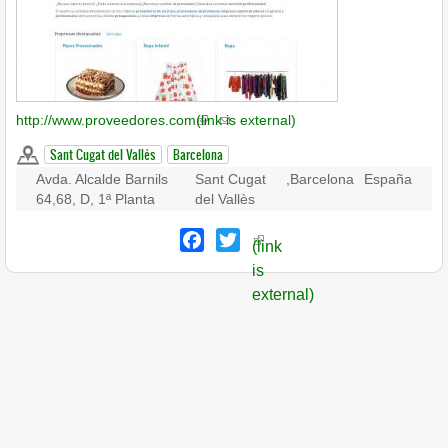
http://www.proveedores.com
(link is external)
Sant Cugat del Vallès
Barcelona
Avda. Alcalde Barnils
Sant Cugat
,
Barcelona
España
64,68, D, 1ª Planta
del Vallès
Facebook
Twitter
(link
is
external)