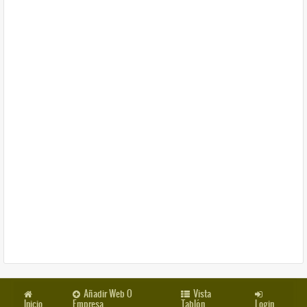
Añadir Web O
Vista
Inicio
Empresa
Tablón
Login