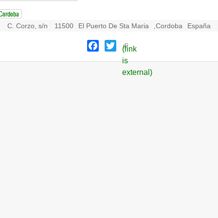
Cordoba
C. Corzo, s/n
11500
El Puerto De Sta Maria
,
Cordoba
España
Facebook
Twitter
(link
is
external)