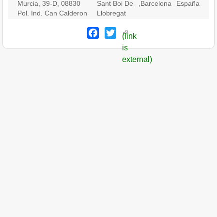
Murcia, 39-D, 08830
Sant Boi De
,
Barcelona
España
Pol. Ind. Can Calderon
Llobregat
Facebook
Twitter
(link
is
external)