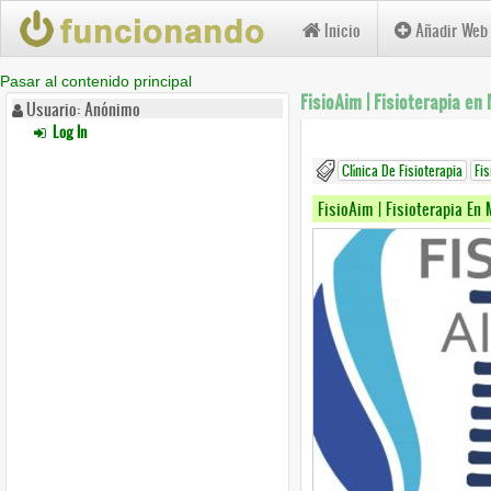
Inicio
Añadir Web
Pasar al contenido principal
FisioAim | Fisioterapia en
Usuario: Anónimo
Log In
Clínica De Fisioterapia
Fi
FisioAim | Fisioterapia En 