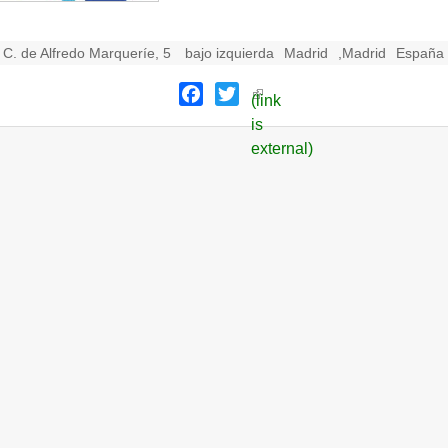
C. de Alfredo Marqueríe, 5
bajo izquierda
Madrid
,
Madrid
España
Facebook
Twitter
(link
is
external)