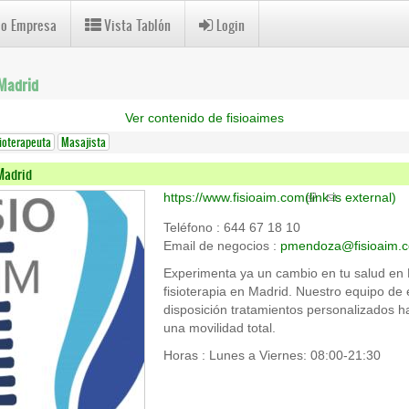
 o Empresa
Vista Tablón
Login
 Madrid
Ver contenido de fisioaimes
sioterapeuta
Masajista
Madrid
https://www.fisioaim.com
(link is external)
Teléfono : 644 67 18 10
Email de negocios :
pmendoza@fisioaim.
Experimenta ya un cambio en tu salud en F
fisioterapia en Madrid. Nuestro equipo de
disposición tratamientos personalizados ha
una movilidad total.
Horas : Lunes a Viernes: 08:00-21:30