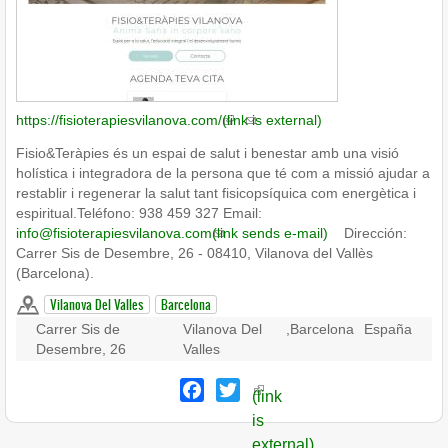
https://fisioterapiesvilanova.com/
(link is external)
Fisio&Teràpies és un espai de salut i benestar amb una visió
holística i integradora de la persona que té com a missió ajudar a
restablir i regenerar la salut tant fisicopsíquica com energètica i
espiritual.Teléfono: 938 459 327 Email:
info@fisioterapiesvilanova.com
(link sends e-mail)
Dirección:
Carrer Sis de Desembre, 26 - 08410, Vilanova del Vallès
(Barcelona).
Vilanova Del Valles
Barcelona
Carrer Sis de
Vilanova Del
,
Barcelona
España
Desembre, 26
Valles
Facebook
Twitter
(link
is
external)