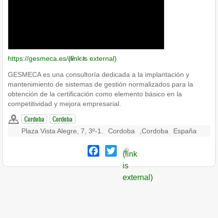
https://gesmeca.es/
(link is external)
GESMECA es una consultoría dedicada a la implantación y
mantenimiento de sistemas de gestión normalizados para la
obtención de la certificación como elemento básico en la
competitividad y mejora empresarial.
Cordoba
Cordoba
Plaza Vista Alegre, 7, 3º-1.
Cordoba
,
Cordoba
España
Facebook
Twitter
(link
is
external)