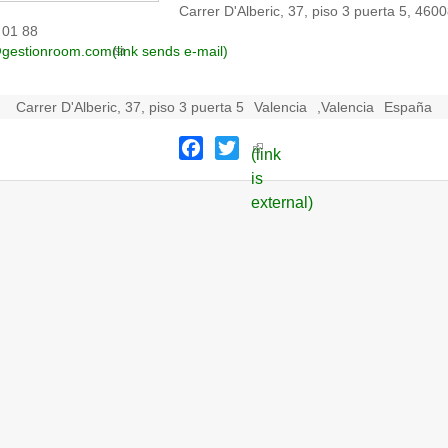
Carrer D'Alberic, 37, piso 3 puerta 5, 460
 01 88
@gestionroom.com
(link sends e-mail)
Carrer D'Alberic, 37, piso 3 puerta 5
Valencia
,
Valencia
España
Facebook
Twitter
(link
is
external)