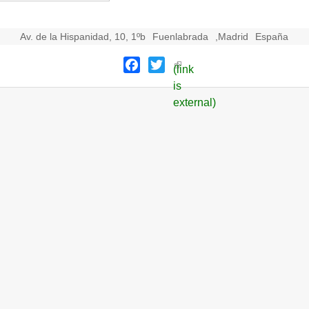
Av. de la Hispanidad, 10, 1ºb
Fuenlabrada
,
Madrid
España
Facebook
Twitter
(link
is
external)