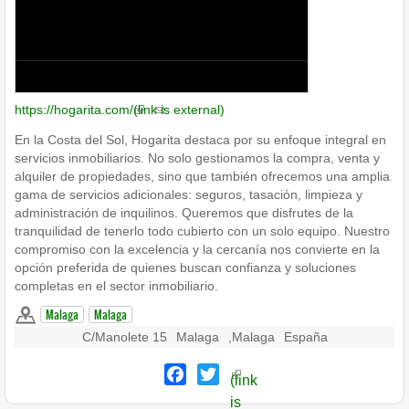
https://hogarita.com/
(link is external)
En la Costa del Sol, Hogarita destaca por su enfoque integral en
servicios inmobiliarios. No solo gestionamos la compra, venta y
alquiler de propiedades, sino que también ofrecemos una amplia
gama de servicios adicionales: seguros, tasación, limpieza y
administración de inquilinos. Queremos que disfrutes de la
tranquilidad de tenerlo todo cubierto con un solo equipo. Nuestro
compromiso con la excelencia y la cercanía nos convierte en la
opción preferida de quienes buscan confianza y soluciones
completas en el sector inmobiliario.
Malaga
Malaga
C/Manolete 15
Malaga
,
Malaga
España
Facebook
Twitter
(link
is