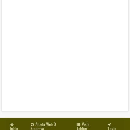
Añadir Web O
Vista
Inicio
Empresa
Tablón
Login