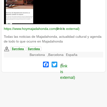
https://www.hoymajadahonda.com
(link is external)
Todas las noticias de Majadahonda, actualidad cultural y agenda
de todo lo que ocurre en Majadahonda
Barcelona
Barcelona
Barcelona
,
Barcelona
España
Facebook
Twitter
(link
is
external)