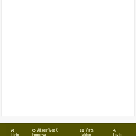
Añadir Web O
Vista
Inicio
Empresa
Tablón
Login