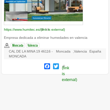
https://www.humitec.es/
(link is external)
Empresa dedicada a eliminar humedades en valencia
Moncada
Valencia
CAL DE LA MINA 19 46116 -
Moncada
,
Valencia
España
MONCADA
Facebook
Twitter
(link
is
external)