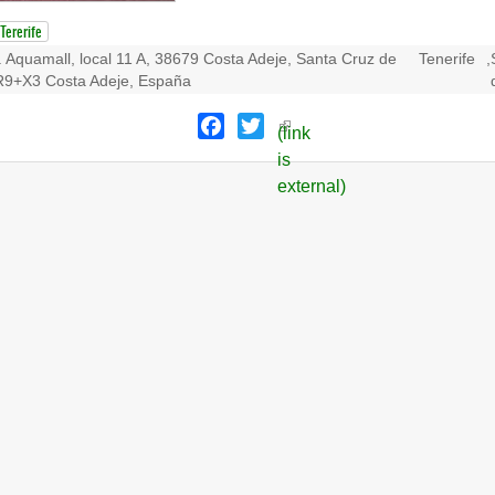
Tererife
. Aquamall, local 11 A, 38679 Costa Adeje, Santa Cruz de
Tenerife
,
9+X3 Costa Adeje, España
Facebook
Twitter
(link
is
external)