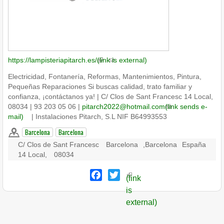
https://lampisteriapitarch.es/
(link is external)
Electricidad, Fontanería, Reformas, Mantenimientos, Pintura,
Pequeñas Reparaciones Si buscas calidad, trato familiar y
confianza, ¡contáctanos ya! | C/ Clos de Sant Francesc 14 Local,
08034 | 93 203 05 06 |
pitarch2022@hotmail.com
(link sends e-
mail)
| Instalaciones Pitarch, S.L NIF B64993553
Barcelona
Barcelona
C/ Clos de Sant Francesc
Barcelona
,
Barcelona
España
14 Local,
08034
Facebook
Twitter
(link
is
external)