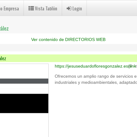
 o Empresa
Vista Tablón
Login
ález
Ver contenido de DIRECTORIOS WEB
ález
https://jesuseduardofloresgonzalez.es
(link
Ofrecemos un amplio rango de servicios 
industriales y medioambientales, adaptad