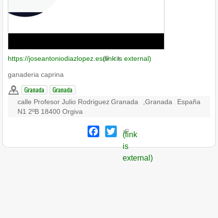
https://joseantoniodiazlopez.es
(link is external)
ganaderia caprina
Granada
Granada
calle Profesor Julio Rodriguez
Granada
,
Granada
España
N1 2ºB 18400 Orgiva
Facebook
Twitter
(link
is
external)