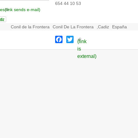
654 44 10 53
.es
(link sends e-mail)
diz
Conil de la Frontera
Conil De La Frontera
,
Cadiz
España
Facebook
Twitter
(link
is
external)