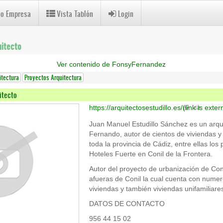
 o Empresa
Vista Tablón
Login
uitecto
Ver contenido de FonsyFernandez
itectura
Proyectos Arquitectura
itecto
https://arquitectosestudillo.es/
(link is exter
Juan Manuel Estudillo Sánchez es un arqu
Fernando, autor de cientos de viviendas y
toda la provincia de Cádiz, entre ellas los 
Hoteles Fuerte en Conil de la Frontera.
Autor del proyecto de urbanización de Con
afueras de Conil la cual cuenta con nume
viviendas y también viviendas unifamiliare
DATOS DE CONTACTO
956 44 15 02