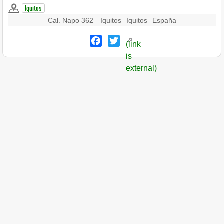
Iquitos
Cal. Napo 362
Iquitos
Iquitos
España
Facebook
Twitter
(link
is
external)