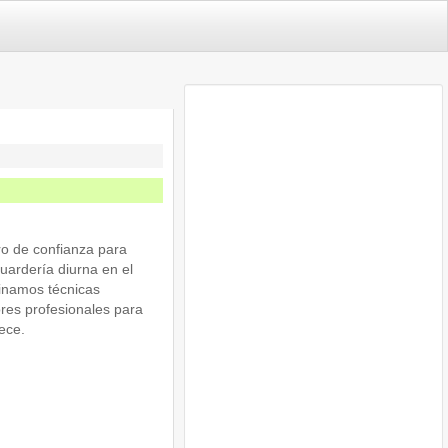
ro de confianza para
uardería diurna en el
inamos técnicas
res profesionales para
ece.