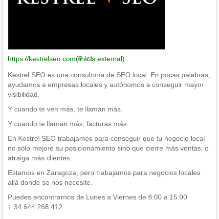
https://kestrelseo.com
(link is external)
Kestrel SEO es una consultoría de SEO local. En pocas palabras,
ayudamos a empresas locales y autónomos a conseguir mayor
visibilidad.
Y cuando te ven más, te llaman más.
Y cuando te llaman más, facturas más.
En Kestrel SEO trabajamos para conseguir que tu negocio local
no sólo mejore su posicionamiento sino que cierre más ventas, o
atraiga más clientes.
Estamos en Zaragoza, pero trabajamos para negocios locales
allá donde se nos necesite.
Puedes encontrarnos de Lunes a Viernes de 8:00 a 15:00
+ 34 644 268 412