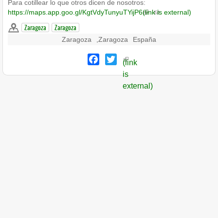
Para cotillear lo que otros dicen de nosotros:
https://maps.app.goo.gl/KgtVdyTunyuTYijP6
(link is external)
Zaragoza
Zaragoza
Zaragoza
,
Zaragoza
España
Facebook
Twitter
(link
is
external)