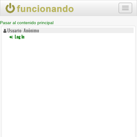
Toggl
naviga
Pasar al contenido principal
Usuario: Anónimo
Log In