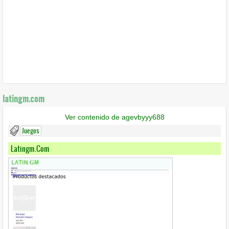
latingm.com
Ver contenido de agevbyyy688
Juegos
Latingm.com