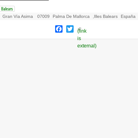
s Balears
Gran Vía Asima
07009
Palma De Mallorca
,
Illes Balears
España
Facebook
Twitter
(link
is
external)