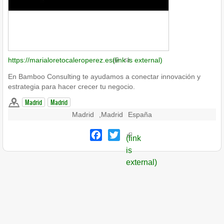
https://marialoretocaleroperez.es
(link is external)
En Bamboo Consulting te ayudamos a conectar innovación y
estrategia para hacer crecer tu negocio.
Madrid
Madrid
Madrid
,
Madrid
España
Facebook
Twitter
(link
is
external)