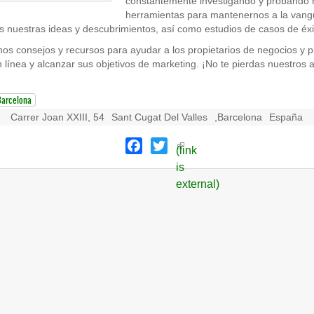
constantemente investigando y probando 
herramientas para mantenernos a la vangua
 nuestras ideas y descubrimientos, así como estudios de casos de éxit
s consejos y recursos para ayudar a los propietarios de negocios y p
línea y alcanzar sus objetivos de marketing. ¡No te pierdas nuestros ar
Barcelona
Carrer Joan XXIII, 54
Sant Cugat Del Valles
,
Barcelona
España
Facebook
Twitter
(link
is
external)