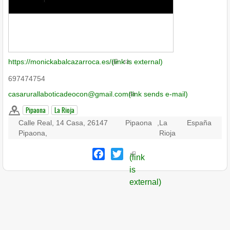
https://monickabalcazarroca.es/
(link is external)
697474754
casarurallaboticadeocon@gmail.com
(link sends e-mail)
Pipaona
La Rioja
Calle Real, 14 Casa, 26147
Pipaona
,
La
España
Pipaona,
Rioja
Facebook
Twitter
(link
is
external)