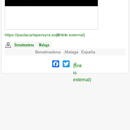
https://paolacarlapereyra.es
(link is external)
Benalmadena
Malaga
Benalmadena
,
Malaga
España
Facebook
Twitter
(link
is
external)