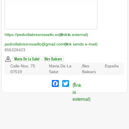
https://pedrollabresrossello.es
(link is external)
pedrollabresrossello@gmail.com
(link sends e-mail)
656326423
Maria De La Salut
Illes Balears
Calle Nou, 75
Maria De La
,
Illes
España
07519
Salut
Balears
Facebook
Twitter
(link
is
external)