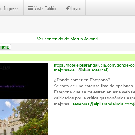
 o Empresa
Vista Tablón
Login
Ver contenido de Martín Jovanti
miento
https://hotelelpilarandalucia.com/donde-c
mejores-re...
(link is external)
¿Dónde comer en Estepona?
Se trata de una extensa lista de opciones.
Estepona que se muestran en esta web tie
calificados por la crítica gastronómica es
mejores |
reservas@elpilarandalucia.com
(