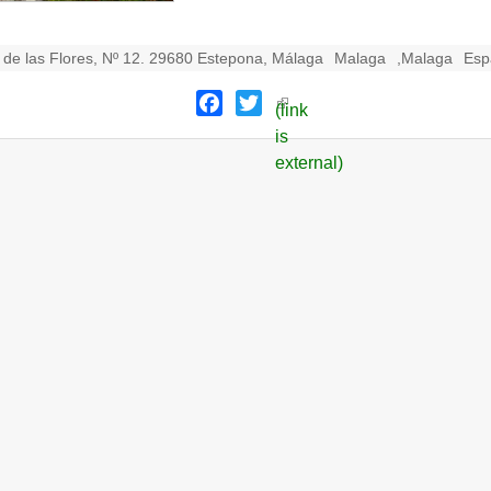
. de las Flores, Nº 12. 29680 Estepona, Málaga
Malaga
,
Malaga
Esp
Facebook
Twitter
(link
is
external)