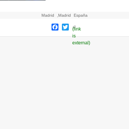
Madrid
,
Madrid
España
Facebook
Twitter
(link
is
external)