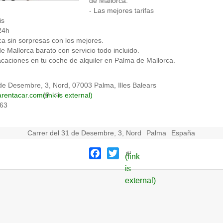
de Mallorca.
- Las mejores tarifas
is
24h
ca sin sorpresas con los mejores.
e Mallorca barato con servicio todo incluido.
acaciones en tu coche de alquiler en Palma de Mallorca.
 de Desembre, 3, Nord, 07003 Palma, Illes Balears
arentacar.com
(link is external)
 63
Carrer del 31 de Desembre, 3, Nord
Palma
España
Facebook
Twitter
(link
is
external)