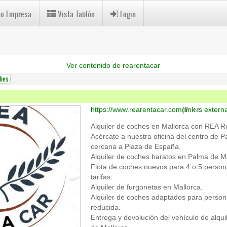
 o Empresa
Vista Tablón
Login
Ver contenido de rearentacar
ches
https://www.rearentacar.com
(link is externa
Alquiler de coches en Mallorca con REA Re
Acércate a nuestra oficina del centro de P
cercana a Plaza de España.
Alquiler de coches baratos en Palma de Ma
Flota de coches nuevos para 4 o 5 person
tarifas.
Alquiler de furgonetas en Mallorca.
Alquiler de coches adaptados para person
reducida.
Entrega y devolución del vehículo de alqui