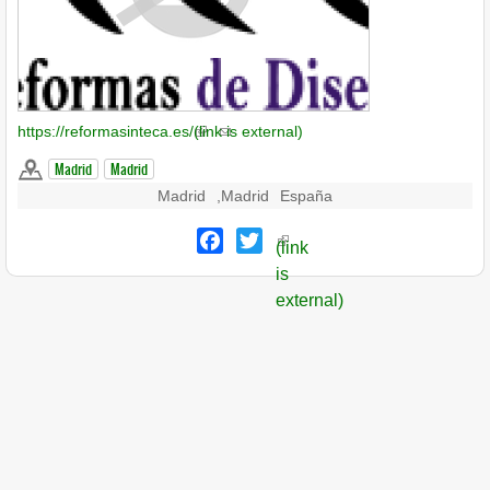
https://reformasinteca.es/
(link is external)
Madrid
Madrid
Madrid
,
Madrid
España
Facebook
Twitter
(link
is
external)