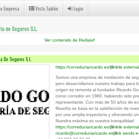
 o Empresa
Vista Tablón
Login
ía de Seguros S.L.
Ver contenido de Rediaivf
a De Seguros S.L.
https://correduriaricardo.es/
(link is externa
Somos una empresa de mediación de segu
pero desarrollamos nuestro trabajo para 
origen se remonta al fundador Ricardo G
como corredor en 1980, habiendo sido pr
representante. Con más de 50 años de exp
filosofía se basa en la satisfacción de nue
por una amplia trayectoria y ofreciendo un
Nuestra máxima es vuestra tranquilidad.
https://correduriaricardo.es/
(link is externa
ricardo@correduriaricardo.es
(link sends e