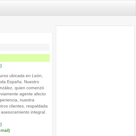
l)
ros ubicada en León,
toda España. Nuestro
onzález, quien comenzó
eviamente agente afecto
eriencia, nuestra
stros clientes, respaldada
 asesoramiento integral.
l)
-mail)