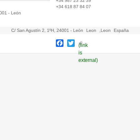
+34 987 23 32 39
+34 618 87 84 07
4001 - León
C/ San Agustín 2, 1ºH, 24001 - León
Leon
,
Leon
España
Facebook
Twitter
(link
is
external)