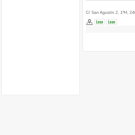
C/ San Agustín 2, 1ºH, 2
Leon
Leon