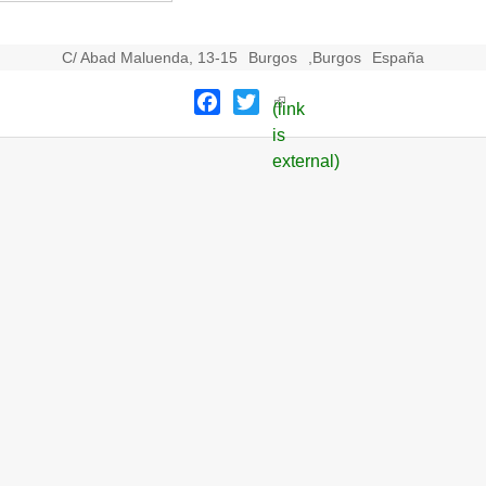
C/ Abad Maluenda, 13-15
Burgos
,
Burgos
España
Facebook
Twitter
(link
is
external)