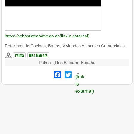
https://sebastiatrobatvega.es
(link is external)
Reformas de Cocinas, Baños, Viviendas y Locales Comerciales
Palma
Illes Balears
Palma
,
Illes Balears
España
Facebook
Twitter
(link
is
external)